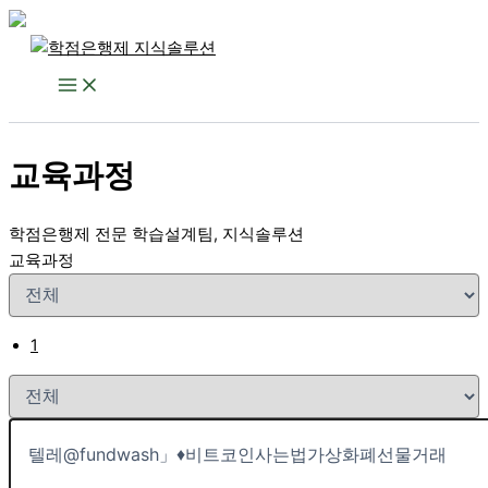
콘
텐
츠
로
건
교육과정
너
뛰
기
학점은행제 전문 학습설계팀, 지식솔루션
교육과정
1