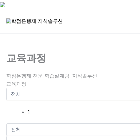
콘
텐
츠
로
건
너
교육과정
뛰
기
학점은행제 전문 학습설계팀, 지식솔루션
교육과정
1