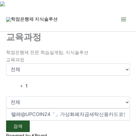
콘
텐
츠
로
교육과정
건
너
학점은행제 전문 학습설계팀, 지식솔루션
뛰
교육과정
기
1
검색
Powered by KBoard