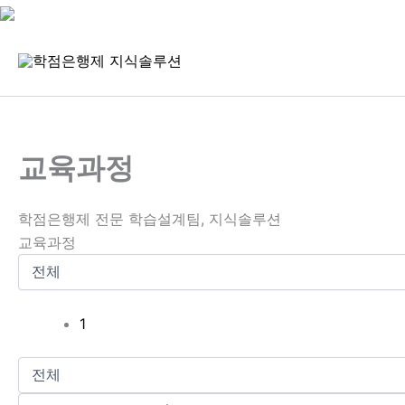
콘
텐
츠
로
건
너
교육과정
뛰
기
학점은행제 전문 학습설계팀, 지식솔루션
교육과정
1