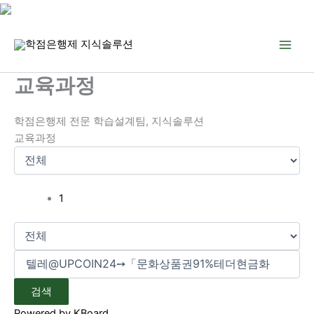
콘
텐
츠
로
교육과정
건
너
학점은행제 전문 학습설계팀, 지식솔루션
뛰
교육과정
기
1
검색
Powered by KBoard