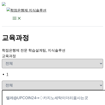
콘
텐
츠
로
건
교육과정
너
뛰
기
학점은행제 전문 학습설계팀, 지식솔루션
교육과정
1