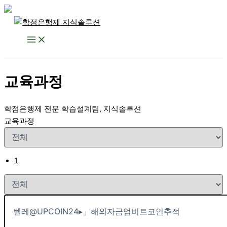
콘
텐
츠
로
건
교육과정
너
뛰
기
학점은행제 전문 학습설계팀, 지식솔루션
교육과정
1