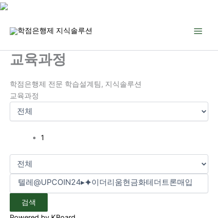
콘
텐
츠
로
교육과정
건
너
학점은행제 전문 학습설계팀, 지식솔루션
뛰
교육과정
기
1
검색
Powered by KBoard