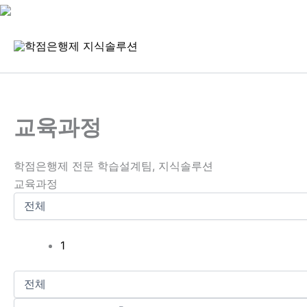
콘
텐
츠
로
건
너
교육과정
뛰
기
학점은행제 전문 학습설계팀, 지식솔루션
교육과정
1