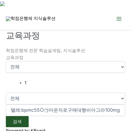
콘
텐
츠
로
교육과정
건
너
학점은행제 전문 학습설계팀, 지식솔루션
뛰
교육과정
기
1
검색
Powered by KBoard