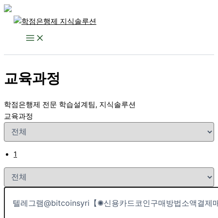
콘
텐
츠
로
건
교육과정
너
뛰
기
학점은행제 전문 학습설계팀, 지식솔루션
교육과정
1