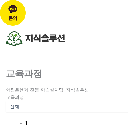
콘
텐
츠
로
건
너
교육과정
뛰
기
학점은행제 전문 학습설계팀, 지식솔루션
교육과정
1