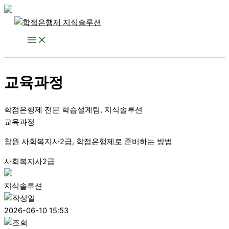
콘
텐
츠
로
건
교육과정
너
뛰
기
학점은행제 전문 학습설계팀, 지식솔루션
교육과정
창원 사회복지사2급, 학점은행제로 준비하는 방법
사회복지사2급
지식솔루션
2026-06-10 15:53