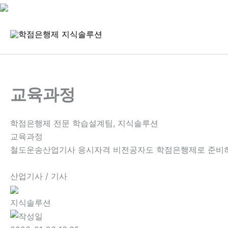
콘
텐
츠
로
건
너
교육과정
뛰
기
학점은행제 전문 학습설계팀, 지식솔루션
교육과정
철도운송산업기사 응시자격 비전공자도 학점은행제로 준비
산업기사 / 기사
지식솔루션