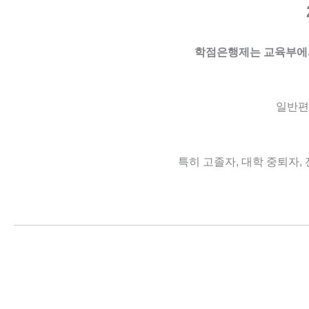
학점은행제는 교육부에
일반편
특히 고졸자, 대학 중퇴자,