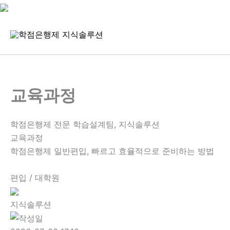
콘
텐
츠
로
건
너
교육과정
뛰
기
학점은행제 전문 학습설계팀, 지식솔루션
교육과정
학점은행제 일반편입, 빠르고 효율적으로 준비하는 방법
편입 / 대학원
지식솔루션