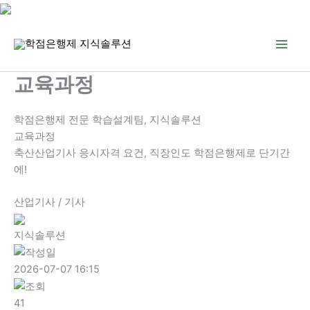
콘
텐
츠
로
교육과정
건
너
학점은행제 전문 학습설계팀, 지식솔루션
뛰
교육과정
기
축산산업기사 응시자격 요건, 직장인도 학점은행제로 단기간
에!
산업기사 / 기사
지식솔루션
2026-07-07 16:15
41