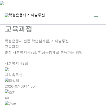
콘
텐
츠
로
교육과정
건
너
학점은행제 전문 학습설계팀, 지식솔루션
뛰
교육과정
기
춘천 사회복지사2급, 학점은행제로 취득하는 방법
사회복지사2급
지식솔루션
2026-07-06 14:55
40