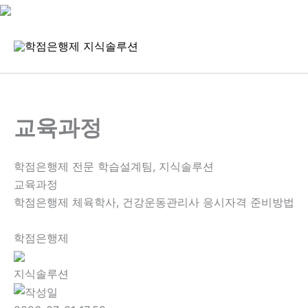
콘
텐
츠
로
건
너
교육과정
뛰
기
학점은행제 전문 학습설계팀, 지식솔루션
교육과정
학점은행제 체육학사, 건강운동관리사 응시자격 준비방법
학점은행제
지식솔루션