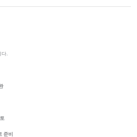
다.
완
결
검토
로 준비