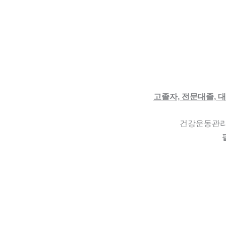
고졸자, 전문대졸, 
건강운동관리