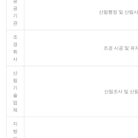
공
공
산림행정 및 산림사
기
관
조
경
조경 시공 및 유
회
사
산
림
기
산림조사 및 산
술
업
체
지
방