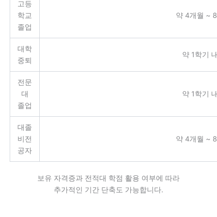
고등
학교
약 4개월 ~ 
졸업
대학
약 1학기 
중퇴
전문
대
약 1학기 
졸업
대졸
비전
약 4개월 ~ 
공자
보유 자격증과 전적대 학점 활용 여부에 따라
추가적인 기간 단축도 가능합니다.