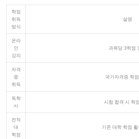
학점
취득
설명
방식
온라
인
과목당 3학점 
강의
자격
증
국가자격증 학점
취득
독학
시험 합격 시 학
사
전적
대
기존 대학 학점 활
학점