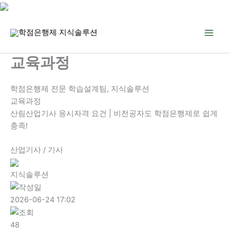
콘
텐
츠
로
교육과정
건
너
학점은행제 전문 학습설계팀, 지식솔루션
뛰
교육과정
기
산림산업기사 응시자격 요건 | 비전공자도 학점은행제로 쉽게
충족!
산업기사 / 기사
지식솔루션
2026-06-24 17:02
48